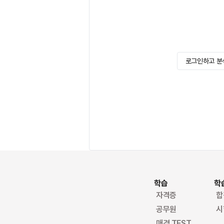
로그인하고 분
학습
학
자격증
합
공무원
시
매경 TEST