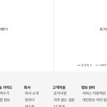
석받기
로그
푼 문제 수
이해한
습 가이드
회사
고객지원
정보 관리
격수기
회사 소개
공지사항
서비스 이용약관
험 정보
맞추다
자주 묻는 질문
개인정보 처리 
테스핏
1:1 문의