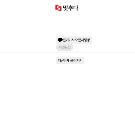
전기기사
오픈채팅방
화면분할
다른문제 풀러가기