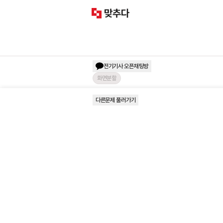
전기기사
오픈채팅방
화면분할
다른문제 풀러가기