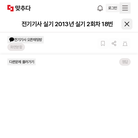
로그인
전기기사 실기 2013년 실기 2회차 18번
전기기사
오픈채팅방
화면분할
다른문제 풀러가기
정답