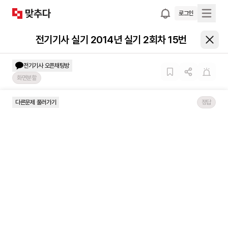
로그인
전기기사 실기 2014년 실기 2회차 15번
전기기사
오픈채팅방
화면분할
다른문제 풀러가기
정답