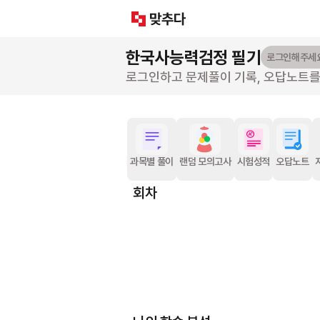
한국사능력검정
필기
로그인해주세
로그인하고 문제풀이 기록, 오답노트
과목별 풀이
랜덤 모의고사
시험성적
오답노트
회차