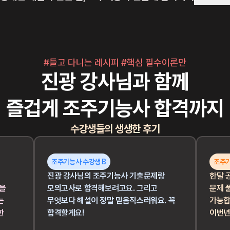
#들고 다니는 레시피 #핵심 필수
이론만
진광 강사님과 함께
즐겁게 조주기능사 합격까지
수강생들의 생생한 후기
조주기능사 수강생 B
조주기
진광 강사님의 조주기능사 기출문제랑
한달 
술을
모의고사로 합격해보려고요. 그리고
문제 
는
무엇보다 해설이 정말 믿음직스러워요. 꼭
가능합
한
합격할게요!
이번년