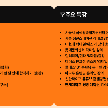
주요 특강
서울시 식생활종합지원센터 
시흥 청년스테이션 칵테일 강
더현대 칵테일/위스키 강의 
롯데문화센터 칵테일 강의
갤러리아/현대 백화점/출강
디어스 판교점 위스키/칵테일
화협회)
클래스101 홈텐딩 온라인 강
 한 달 안에 합격하기 (출판)
야나두 홈텐딩 온라인 강의
신한라이프 유튜브 홈텐딩편 
구소)
연세대학교 경영 대학원 위스