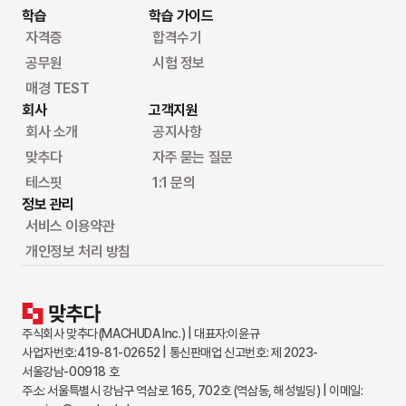
학습
학습 가이드
자격증
합격수기
공무원
시험 정보
매경 TEST
회사
고객지원
회사 소개
공지사항
맞추다
자주 묻는 질문
테스핏
1:1 문의
정보 관리
서비스 이용약관
개인정보 처리 방침
주식회사 맞추다(MACHUDA Inc.) | 대표자:이윤규
사업자번호:419-81-02652 | 통신판매업 신고번호: 제 2023-
서울강남-00918 호
주소: 서울특별시 강남구 역삼로 165, 702호 (역삼동, 해성빌딩) | 이메일: