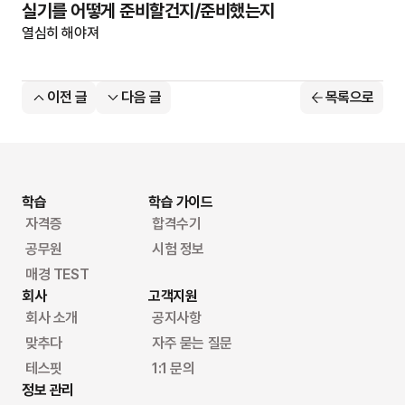
실기를 어떻게 준비할건지/준비했는지
열심히 해야져
이전 글
다음 글
목록으로
학습
학습 가이드
자격증
합격수기
공무원
시험 정보
매경 TEST
회사
고객지원
회사 소개
공지사항
맞추다
자주 묻는 질문
테스핏
1:1 문의
정보 관리