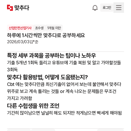
로그인
산업안전산업기사
초수생
1개월 미만
하루에 1시간씩만 맞추다로 공부하세요
2026/03/03
김*준
특정 세부 과목을 공부하는 팁이나 노하우
기출 5개년 1회독 돌리고 유튜브에 기출 복원 및 알고 가야할것들 
3회독
맞추다 활용방법, 어떻게 도움됐는지?
Cbt 에는 맞추다만큼 최신기출이 없어서 보는데 불안해서 맞추다 
위주로 보고 계속 틀리는 것들 or 계속 나오는 문제들은 무조건 
가지고 가려함
다른 수험생을 위한 조언
기간히 많이남으면 널널히 해도 되지만 적게남으면 빡세게 해야됨